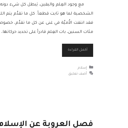
مع وجود العِلم واليقين، يَبطل كل شيء دونه، فل
الشخصية لما هو ثابت قطعاً. كل ما تقدَّم يتم اللجوء 
فقد انتفت الأُميَّة في غنى عن كل ما تقدَّم، خصوصا
مئات السنين، بات العِلم قادراً على تحديد حركاتها، وا
أكمل القراءة
التصنيفات
إسلام
أضف تعليق
فصل العروبة عن الإسلام