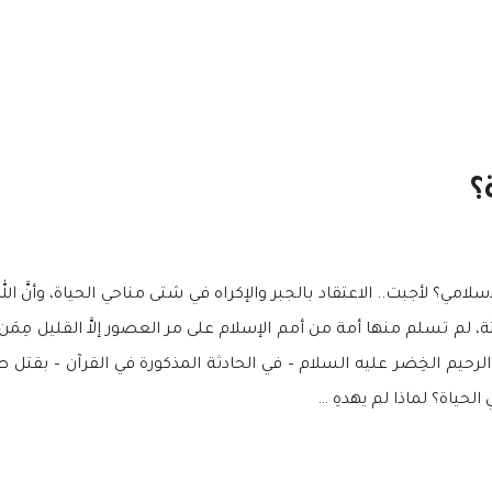
؟
امي؟ لأجبت.. الاعتقاد بالجبر والإكراه في شتى مناحي الحياة، وأنَّ الله
م تسلم منها أمة من أمم الإسلام على مر العصور إلاَّ القليل مِمَن ا
له الرحيم الخِضر عليه السلام – في الحادثة المذكورة في القرآن – بق
لحياة؟ لماذا لم يهدهِ …