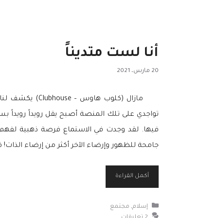
أنا لست متديناً
20 مارس، 2021
مازال (كلوب ها
تواجدي على تلك المنصة أصبح يقل رويداً رويداً بس
فيها. لقد وجدت في الاستماع فرصة ذهبية لفهم ثق
جامحة للظهور وإرضاء الآخر أكثر من إرضاء الذات! 
أكمل القراءة
التصنيفات
إسلام
,
مجتمع
2 تعليقات