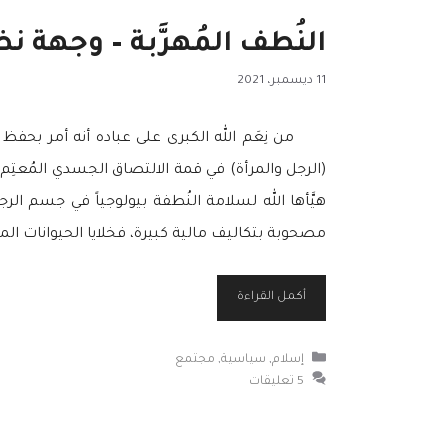
النُطف المُهرَّبة – وجهة نظ
11 ديسمبر، 2021
من نِعَم الله الكبرى على عباده أنه أمر بح
(الرجل والمرأة) في قمة الالتصاق الجسدي المُعتِم، ل
هيَّأها الله لسلامة النُطفة بيولوجياً في جسم ال
مصحوبة بتكاليف مالية كبيرة، فخلايا الحيوانات ا
أكمل القراءة
التصنيفات
إسلام
,
سياسية
,
مجتمع
5 تعليقات