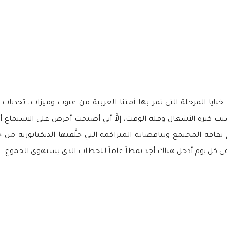
وس – Clubhouse) يكشف لنا خبايا المرحلة التي تمر بها أمتنا العربية من عيوب ومي
بب كثرة الأشغال وقلة الوقت، إلاَّ أني أصبحت أحرص على الاستماع أك
افة المجتمع وتناقضاته المتراكمة التي خلَّفتها الديكتاتورية من
في كل يوم أدخل هناك أجد نمطاً عاماً للخطاب الذي يستهوي الجموع..