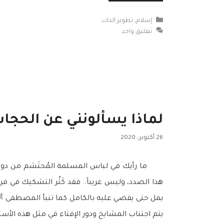
التصنيفات
إسلام
,
تطوير الذات
تعليق واحد
لماذا يسألونني عن الحجا
26 أكتوبر، 2020
ما رأيك في لباس المسلمة المُحتَشم من دون حجا
هذا الصدد، وليس غريباً.. فقد كَثُر التشكيك في فر
يمل حتى يقضي عليه بالكامل كما تنبأ المصطفى ﷺ ف
يتم اجتناب المشايخ ودور الإفتاء في مثل هذه الأسئل