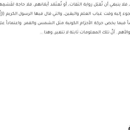
ا ينبغي أن تُقبَل رواية الثقات، أو تُعتَمَد أيمَانهم، فلا حاجة لقَس
إليه وقت غياب العلم واليقين، والتي قال فيها الرسول الكريم ((إنَّا أم
ً فيما يخص حركة الأجرَام الكونية مثل الشمس والقمر. واعتماداً على 
لأهم.. أنَّ تلك المعلومات ثابتة لا تتغير، وهذا …