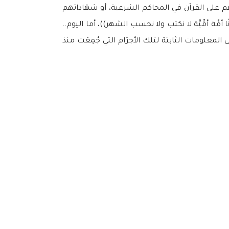
َمِهم على القرآن في المحاكم الشرعية، أو شهَاداتهم
َّة أمِّيَّة لا نكتب ولا نحسب الشهر))، أما اليوم..
المعلومات الثابتة لتلك الأجرَام التي جُمِعَت منذ