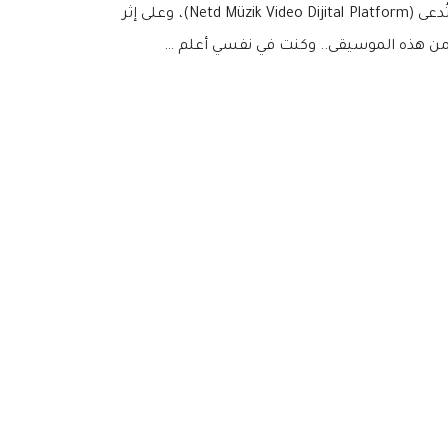
جاءتني رسالة من إدارة اليوتيوب تعلمني أنَّ الموسيقى المستخدمة في الفيديو حقوقها محفوظة لدى شركة ميديا تركية تُدعى (Netd Müzik Video Dijital Platform)، وعلى إثر
 من هذه الموسيقى.. وكنت في نفسي أعلم …