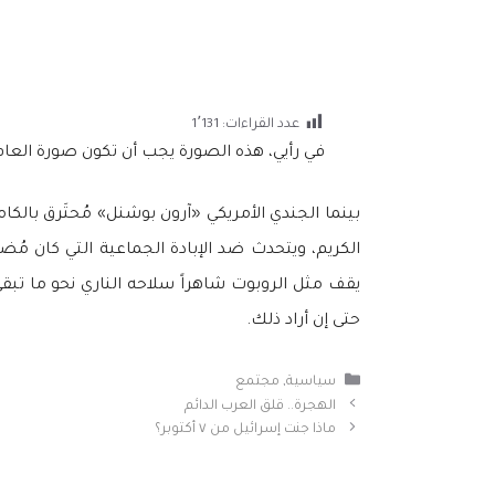
عدد القراءات:
1٬131
في رأيي، هذه الصورة يجب أن تكون صورة العام
بينما الجندي الأمريكي «آرون بوشنل» مُحتَرق بالكام
الكريم، ويتحدث ضد الإبادة الجماعية التي كان مُضط
يقف مثل الروبوت شاهراً سلاحه الناري نحو ما تبقى م
حتى إن أراد ذلك.
التصنيفات
سياسية
,
مجتمع
الهجرة.. قلق العرب الدائم
ماذا جنت إسرائيل من ٧ أكتوبر؟