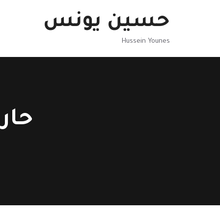
نتقل
حسين يونس
لى
لمحتوى
Hussein Younes
حار