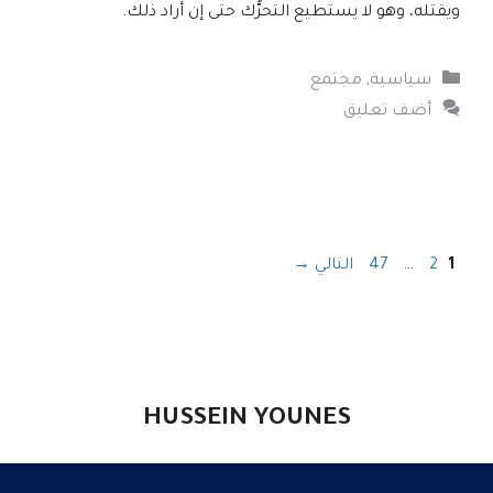
ويقتله، وهو لا يستطيع التحرُّك حتى إن أراد ذلك.
التصنيفات
سياسية
,
مجتمع
أضف تعليق
Page
Page
Page
1
2
…
47
التالي
→
HUSSEIN YOUNES
الرئيسية
|
الكاتب
|
مقالات
|
إعلام
|
تواصل