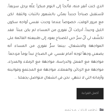
الذي كنت أنفر منه، فألجأ إلى النوم مبكراً علَّه يرحل سريعاً،
لأستقبل صباحاً جديداً يمدّني بالشعور بالثبات والثقة. لكن
مع مرور الوقت، خصوصاً عندما وجدت نفسي أواجه سكون
الليل وحيداً، أدركت أنَّ نفوري من المساء لم يكن عبثاً. فقد
تكشَّف لي أنَّ سرَّ حبي للصباح يعود إلى طبيعته القائمة على
المواجهة والانشغال، بينما سرُّ نفوري من المساء أنه
يضعني وجهاً لوجه أمام نفسي. في الصباح نبدأ يوماً مزدحماً:
مواجهة مع العمل والدراسة، مواجهة مع الزملاء والمدراء،
مواجهة مع الزبائن والعملاء، مواجهة مع المجتمع وقوانينه
وأزماته التي لا تنتهي. نحن في انشغال متواصل يجعلنا …
أكمل القراءة
التصنيفات
تطوير الذات
,
مجتمع