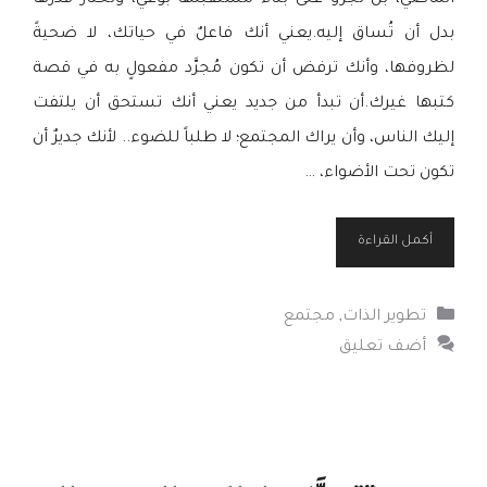
الماضي، بل تجرؤ على بناء مستقبلها بوعي، وتختار قَدَرها
بدل أن تُساق إليه.يعني أنك فاعلٌ في حياتك، لا ضحيةً
لظروفها، وأنك ترفض أن تكون مُجرَّد مفعولٍ به في قصة
كتبها غيرك.أن تبدأ من جديد يعني أنك تستحق أن يلتفت
إليك الناس، وأن يراك المجتمع؛ لا طلباً للضوء.. لأنك جديرٌ أن
تكون تحت الأضواء، …
أكمل القراءة
التصنيفات
تطوير الذات
,
مجتمع
أضف تعليق