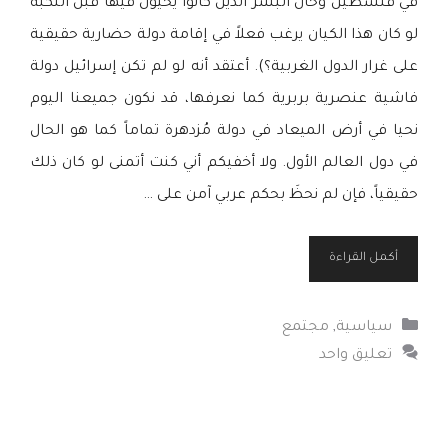
في فلسطين وحال البشر الذين كانوا يحيون فيها قبل النكبة
لو كان هذا الكيان يرغب فعلاً في إقامة دولة حضارية حقيقية
على غرار الدول الغربية؟). أعتقد أنه لو لم تكن إسرائيل دولة
فاشية عنصرية بربرية كما نعرفها، قد نكون جميعنا اليوم
نحيا في أرض الميعاد في دولة مُزدهرة تماماً كما هو الحال
في دول العالم الأول. ولا أخفيكم أني كنت أتمنى لو كان ذلك
حقيقياً، فإن لم نحظَ بحكم عربي آمن على …
أكمل القراءة
التصنيفات
سياسية
,
مجتمع
تعليق واحد