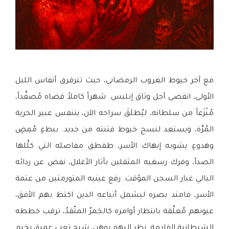
مع آخر خيوط الغروب الرمضاني، حيث تترقرق أنفاس الليل
الأولى، انقضى أجل وثاق إبليس. شهراً كاملاً قضاه مُصفَّداً،
مُنْزَعاً من سلطانه، ليُطلَقَ سراحه الآن، يتنفس عبير الحرية
المُرَّة، ويستعد لنسج خيوط فتنته من جديد. ببطءٍ مُمِضٍ
وهدوءٍ يشوبه إنهاك الأسر، طقطق مفاصله التي كلَّلها
الصدأ، وفرك رسغيه المثقلين بآثار الأغلال، نفض عن ردائه
البالي غبار السجن المؤقت. رفع عينيه المتورمتين من عتمة
الأسر، فامتد بصره ليشمل أتباعه الذين اكتظ بهم الأفق،
عيونهم مُعلَّقة بانتظار أوامره كالجَمرٌ المتّقدٌ، ترقب خططه
الشيطانية القادمة. نظر إليهم بوهن، شبح تعبٍ عميق يخيم