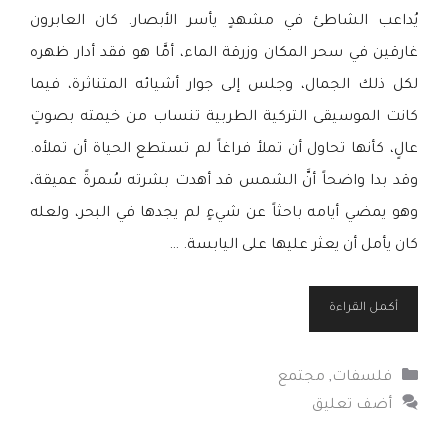
يُداعب الشاطئ في مشهدٍ يأسر الأبصار. كان العابرون
غارقين في سحر المكان وزرقة الماء، أمَّا هو فقد أدار ظهره
لكل ذلك الجمال، وجلس إلى جوار أشيائه المتناثرة، فيما
كانت الموسيقى التركية الطربية تنساب من خيمته بصوتٍ
عالٍ، كأنها تحاول أن تملأ فراغاً لم تستطع الحياة أن تملأه.
وقد بدا واضحاً أنَّ الشمس قد أهدت بشرته سُمرةً عميقة،
وهو يمضي أيامه باحثاً عن شيءٍ لم يجدها في البحر، ولعله
كان يأمل أن يعثر عليها على اليابسة. …
أكمل القراءة
التصنيفات
فلسفات
,
مجتمع
أضف تعليق