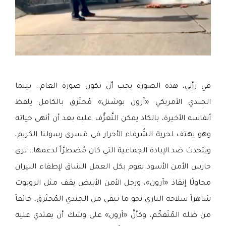
في رأيي، هذه الصورة يجب أن تكون صورة العام.. بينما
الجندي الأمريكي «آرون بوشنل» مُحتَرق بالكامل يلفظ
أنفاسه الأخيرة، بالكاد يمكن التَّعرُّف عليه بعد أن أنهى حياته
وهو يهتف لحرية الشُرفاء الأحرار في مَسرى رسولنا الكريم،
ويتحدث ضد الإبادة الجماعية التي كان مُضطرَّاً لدعمها.. ترى
حارس الأمن الأسود يقوم بكل العمل الشاق لإطفاء النيران
محاولًا إنقاذ «آرون»، ورجل الأمن الأبيض يقف مثل الروبوت
شاهراً سلاحه الناري نحو ما تبقى من الجندي المُحتَرق، خائفاً
من ظله المُتَفحِّم، وكأنَّ «آرون» على وشك أن يعتدي عليه