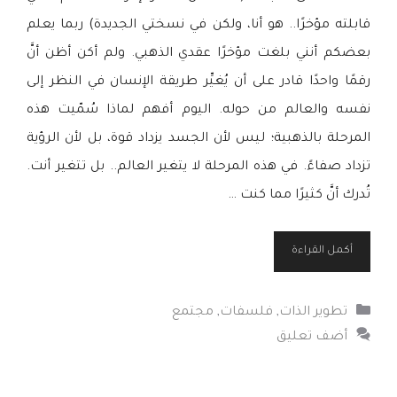
قابلته مؤخرًا.. هو أنا، ولكن في نسختي الجديدة) ربما يعلم
بعضكم أنني بلغت مؤخرًا عقدي الذهبي. ولم أكن أظن أنَّ
رقمًا واحدًا قادر على أن يُغيِّر طريقة الإنسان في النظر إلى
نفسه والعالم من حوله. اليوم أفهم لماذا سُمّيت هذه
المرحلة بالذهبية؛ ليس لأن الجسد يزداد قوة، بل لأن الرؤية
تزداد صفاءً. في هذه المرحلة لا يتغير العالم.. بل تتغير أنت.
تُدرك أنَّ كثيرًا مما كنت …
أكمل القراءة
التصنيفات
تطوير الذات
,
فلسفات
,
مجتمع
أضف تعليق