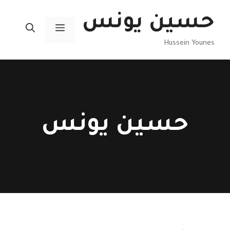
نتقل
حسين يونس
لى
القائمة
لمحتوى
Hussein Younes
حسين يونس