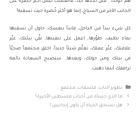
هم حولك.. فلن تجدها أبداً، فالعشب ليس أكثر خُضرة على
الجانب الآخر من السياج، إنما هو أكثر خُضرة حيث تسقيه!
كل شيء يبدأ من الداخل، فابدأ بنفسك، حاول أن تسقيها
بماء نظيف، طوِّرها، اعمل على تنقيتها، نقِّي بيئتك، غيِّر
علاقتك، غيِّر عملك، تعلَّم شيئاً جديداً، اخلق مجتمعاً صحيَّاً
في بيتك ومن حولك، وبعدها.. ستصبح السعادة دائمة
ترافقك أينما ذهبت.
التصنيفات
تطوير الذات
,
فلسفات
,
مجتمع
ما الذي جنيناه من أحداث فلسطين الأخيرة؟
هل تستحق الحياة أن نكون إيجابيين؟