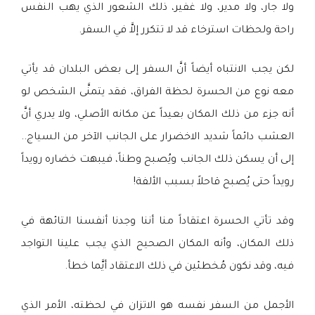
ولا جار، ولا مدير، ولا غفير، ذلك الشعور الذي يهب النفس
راحة ولحظات استرخاء قد لا تتكرر إلاَّ في السفر.
لكن يجب الانتباه أيضاً أنَّ السفر إلى بعض البلدان قد يأتي
معه نوع من الحسرة لحظة الفراق، فقد يتمنَّى الشخص لو
أنه جزء من ذلك المكان بعيداً عن مكانه الأصلي، ولا يدري أنَّ
العشب دائماً شديد الاخضرار على الجانب الآخر من السياج..
إلى أن يسكن ذلك الجانب ويُصبح وطناً، فيبهت خضاره رويداً
رويداً حتى يُصبح قاحلاً بسبب الألفة!
وقد تأتي الحسرة اعتقاداً منا أننا وجدنا أنفسنا التائهة في
ذلك المكان، وأنه المكان الصحيح الذي يجب علينا التواجد
فيه، وقد نكون مُخطئين في ذلك الاعتقاد أيَّما خطأ.
الأجمل من السفر نفسه هو الاتزان في لحظته، الأمر الذي