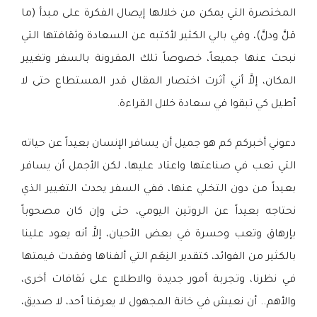
المختصرة التي يمكن من خلالها إيصال الفكرة على مبدأ (ما
قلَّ ودلَّ)، وفي بالي الكثير لأكتبه عن السعادة وثقافتها التي
نبحث عنها جميعاً، خصوصاً تلك المقرونة بالسفر وتغيير
المكان، إلاَّ أني آثرت اختصار المقال قدر المستطاع حتى لا
أطيل كي تبقوا في سعادة خلال القراءة.
دعوني أخبركم كم هو جميل أن يسافر الإنسان بعيداً عن حياته
التي تعب في صناعتها واعتاد عليها، لكن الأجمل أن يسافر
بعيداً من دون التخلي عنها، ففي السفر يحدث التغيير الذي
نحتاجه بعيداً عن الروتين اليومي، حتى وإن كان مصحوباً
بإرهاق وتعب وحسرة في بعض الأحيان، إلاَّ أنه يعود علينا
بالكثير من الفوائد، كتقدير النِعَم التي ألفناها وفقدت قيمتها
في نظرنا، وتجربة أمور جديدة والاطلاع على ثقافات أخرى،
والأهم.. أن نعيش في خانة المجهول لا يعرفنا أحد، لا صديق،