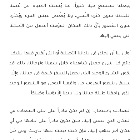
يجعلنا نستمتع فيه كثيراً، فلا يُشتت الانتباه عن مُتعة
اللحظة سوى كثرة التَّمني، ولا يُنغِّص عيش المرء ويُكدِّره
سوى الشعور بأنَّ ذلك المكان المؤقت أفضل من الأمكنة
التي ينتمي إليها.
أولى بنا أن نخلق في بلداننا الأصلية أو التي نُقيم فيها بشكل
دائم كل شيء جميل شاهدناه خلال سفرنا وترحالنا، ذلك قد
يكون الشيء الوحيد الذي يجعل للسفر قيمة في حياتنا، وإلاَّ..
سيبقى شعور الهروب من واقعنا اليومي هو الشعور الوحيد
الذي يرافقنا طيلة حياتنا ولن يزيدنا إلاَّ بؤساً وضنكاً.
المعادلة باختصار.. إن لم تكن قادراً على خلق السعادة في
المكان الذي تنتمي إليه، فلن تكون قادراً على خلقها في أي
مكان آخر تذهب إليه، فإن كنت تبحث عنها خارجك وفي مَن