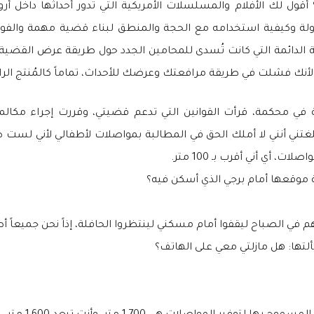
 أقول لك الأفلام والمسلسلات الأمريكية التي تدور أحداثها داخل أ
دولة وكيفية استخدامه مع الحجة والمنطق لبناء قضية مهمة والفوز
 الدائمة التي كانت تُسدى للمحامين الجدد حول طريقة عرض القضية
ك فشلت في طريقة مرافعتك وعرضك للأحداث، تماماً كالمُنتج الرائع م
ة في محكمة، قرأت القوانين التي تدعم قضيتي، وقررت إجراء مكالم
 أي أني أقرب بـ 100 متر.
 موقعها أمام برجي الذي أسكن فيه؟
هم في الصباح ليقفوا أمام مسكني لينتظروا الحافلة، إذاً نحن جميعاً 
تها: هل مازلتي معي على الهاتف؟