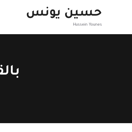
نتقل
حسين يونس
لى
لمحتوى
Hussein Younes
بال