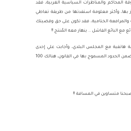
روقة المحاكم والمناظرات السياسية الغربية، فقد
 بها، وأكثر معلومة استفدتها من طريقة تعاطي
 والمرافعة الختامية، فقد تكون على حق وقضيتك
ع البائع الفاشل … ينهار معه المُنتج !!
ة هاتفية مع المجلس البلدي، وأجابت علي إحدى
الموظفات المسؤولات عن مواصلات المدارس وأبلغتني أنني لا أملك الحق في المطالبة بمواصلات لأطفالي لأني لست ضمن الحدود المسموح بها في القانون، هنالك 100
أصبحنا متساوين في المسافة !!