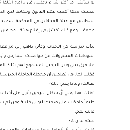
لو سألتني ما أكثر شيء يجذبني في برامج التلفاز؟
تعلمت منها أهمية فهم القانون ومكانته لدى ال
المحامين مع هيئة المحلفين في المحكمة النصيحة
مهمة … ومع ذلك تفشل في إقناع هيئة المحلفين لأن
بدأت بدراسة كل الأحداث وكأني ذاهب إلى مرافع
متر فرق بيني وبين البرجين المسموح لهم بتلك المواصلات،
فقلت لها: هل تعلمين أنَّ محطة الحافلة المدرسية
فقالت: وماذا يعني ذلك؟
فقلت: هذا يعني أنَّ سكان البرجين يأتون على أقدام
طبعاً حافظت على صمتها لثواني قليلة ومن ثم سأل
قالت نعم.
قلت: ما ردك؟