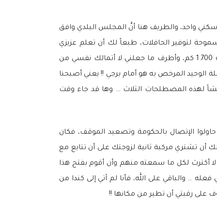
سكني واحد، والطريف هنا أنَّ المجلس البلدي وافق
وحة لتوفير الحافلات، طبعاً لك أن تعلم عزيزي
القارئ أنَّ هذين البرجين يبعدان عن باقي الأبراج الثلاثة مسافة 100 متر فقط !! أي مجموع مسافة بعدهما عن المدرسة 1.700 كم، وأطرف ما جعلني لا أتمالك نفسي من
َّ مكان إنتظار الحافلة الوحيد المرخص به هو أمام برجي !! يعني أصبحنا
إلى كندا متعطشاً لهذه المصطلحات الثلاث … وها قد جاء وقت
اولوا الإتصال بالحكومة وتصعيد الموقف، فكان
ك أن تشتري مركبة ثانية لزوجتك على أن تتابع مع
 لا أكترث لكل ما سمعته منهم وأن أقوم بفتح هذا
له … والباقي على الله، فأنا لم آتي إلى كندا من
 على رقبتي أن تطير من مكانها !!