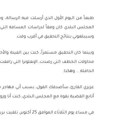
طبعاً من اليوم الأول الذي أرسلت فيه الرسالة،
المجلس البلدي كان وفقاً لدراسات المسافة التي
وسيبلغوني بنتائج التحقيق في أقرب وقت.
وبينما كان التحقيق مستمراً، كنت بين الفينة وال
محاولات الخطف التي رصدت، الإنفلونزا التي رافق
الحافلة … وهكذا.
عزيزي القارئ، سأصدقك القول، بسبب أني مهاجر 
أتابع القضية بقوة مع المجلس البلدي، كنت أنا وز
في مساء يوم الثلاثاء الموافق 25 أكتوبر، تلقيت بريداً إلكترونياً في تمام الساعة العاشرة والنصف مساءاً من المجلس البلدي يُبلغوني فيه: