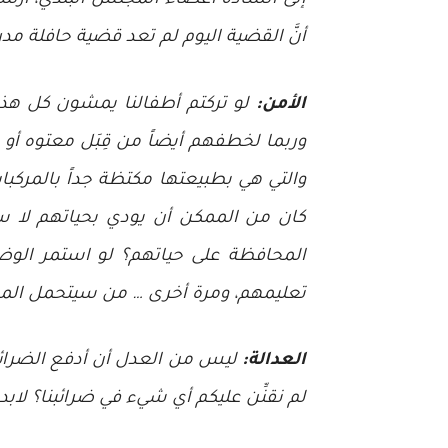
إلى السادة أعضاء المجلس البلدي، أرسل
أنَّ القضية اليوم لم تعد قضية حافلة م
الأمن:
لو تركتم أطفالنا يمشون كل هذه
وربما لخطفهم أيضاً من قِبَل معتوه أو
والتي هي بطبيعتها مكتظة جداً بالمرك
كان من الممكن أن يودي بحياتهم لا س
المحافظة على حياتهم؟ لو استمر الوضع 
تعليمهم، ومرة أخرى … من سيتحمل الم
العدالة:
ليس من العدل أن أدفع الضرائب 
لم نقنِّن عليكم أي شيء في ضرائبنا؟ لابد