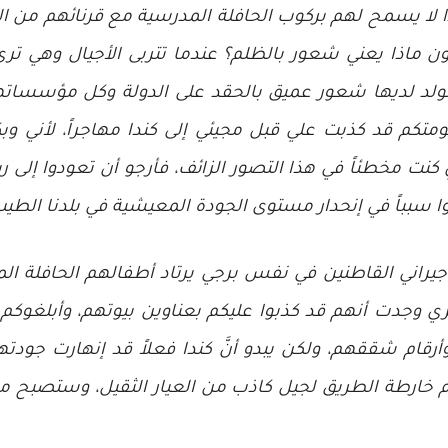
 لا يسمح لهم بركوب الحافلة المدرسية مع قرنائهم من الج
ماذا يعني شعور بالظلم؟ عندما تتربى الأجيال وهي ترى
ولد لديها شعور عميق بالحقد على الدولة وكل مؤسساتها،
متكم قد كذبت علي قبل مجيئي إلى كندا مهاجراً، لأني وب
أني كنت مخطئاً في هذا التصور الزائف، فأرجو أن تعودوا إلى
ا سبباً في إنحدار مستوى الجودة المعيشية في بلدنا الطيب
جيراني القاطنين في نفس برجي يرتاد أطفالهم الحافلة ا
وأرقام شققهم، ولكن يبدو أنَّ كندا فعلاً قد إنهارت جود
سم خارطة الطريق لجيل كاذب من العيار الثقيل، وستصبح 