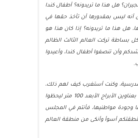
يران؟ هل هذا ما تريدونه؟ أطفال كندا
 أنه ليس بمقدورها أن تأخذ حقها في
 هل هذا ما تريدونه؟ إذا كان هذا هو
كل بساطة تركت العالم الثالث الظالم
 رشدكم وأن تنصفوا أطفال كندا، وأعيدوا
.
لمدرسية، وكنت أستغرب كيف لهم ذلك،
فنحن نسكن في نفس البرج، وبعد التحري وجدت أنهم قد كذبوا عليكم بعناوين بيوتهم، وأبلغوكم بعناوين الأبراج الأبعد 100 متر ليحظوا
تها وجودة مواطنيها، فأنتم في المجلس
منطقتكم أسوأ وأنكى من منطقة العالم