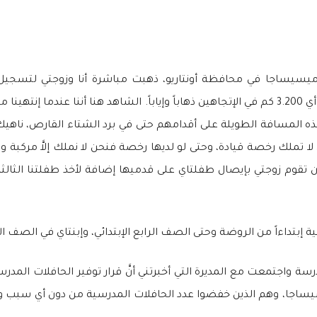
يسيساجا في محافظة أونتاريو، ذهبت مباشرة أنا وزوجتي لتسجيل أط
لمنطقتنا والتي تبعد مسافة 1.600 كم عن المنزل، أي 3.200 كم في الإتجاهين ذهاباً وإياباً. الش
ه المسافة الطويلة على أقدامهم حتى في برد الشتاء القارص، ناهيك
لا تملك رخصة قيادة، وحتى لو لديها رخصة فنحن لا نملك إلاَّ مركبة و
نحن لا نملك حل إلاَّ أن تقوم زوجتي بإيصال طفلتاي على قدميها إضافة لأخذ طفلت
بتداءاً من الروضة وحتى الصف الرابع الإبتدائي، وإبنتاي في الصف الأول
سة واجتمعت مع المديرة التي أخبرتني أنَّ قرار توفير الحافلات المد
مسؤول عن مدينة ميسيساجا، وهم الذين خفضوا عدد الحافلات المدرسية من دون أي 