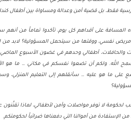
 لكم هذا الخطاب لإعادة النظر في قضية الحافلات المدرس
درسية فقط، بل قضية أمن وعدالة ومساواة بين أطفال كندا.
 المسافة على أقداهم كل يوم، تأكدوا تماماً من أنهم 
 مريض نفسي، ووقتها من سيتحمل المسؤولية؟ لابد من الإ
بات والحافلات، أطفالي وحدهم في غضون الأسبوع الماضي 
مح الله. ولكم أن تضعوا نفسكم في مكاني … ما هو الأ
على ما هو عليه … سأنقلهم إلى التعليم المنزلي، وسيكو
سؤولية؟
لحكومة لا توفر مواصلات وأمن لأطفالي، لماذا تقنِّنون ع
 من الإستفادة من أموالنا التي دفعناها ضرائباً لحكومتكم.