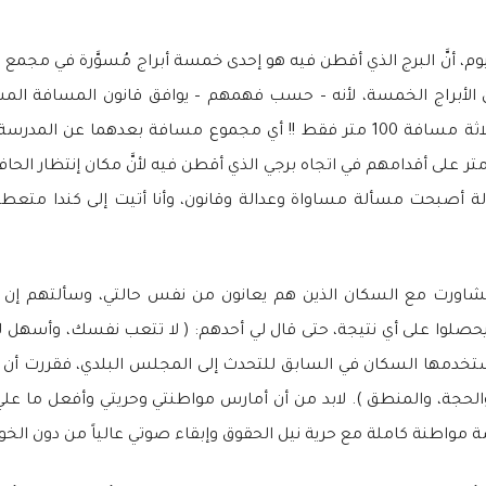
، أنَّ البرج الذي أقطن فيه هو إحدى خمسة أبراج مُسوَّرة في مجمع 
لأبراج الخمسة، لأنه – حسب فهمهم – يوافق قانون المسافة المسم
سخرية … أنَّ أطفال هذين البرجين يمشون الـ 100 متر على أقدامهم في اتجاه برجي الذي أقطن فيه لأن
سافة الـ 1.600 كم، إذاً المسألة أصبحت مسألة مساواة وعدالة وقانون، وأنا أتيت 
اورت مع السكان الذين هم يعانون من نفس حالتي، وسألتهم إن ح
يحصلوا على أي نتيجة، حتى قال لي أحدهم: ( لا تتعب نفسك، وأسهل ل
تي استخدمها السكان في السابق للتحدث إلى المجلس البلدي، فقررت أن
لحجة، والمنطق ). لابد من أن أمارس مواطنتي وحريتي وأفعل ما علي فع
مواطنة كاملة مع حرية نيل الحقوق وإبقاء صوتي عالياً من دون الخوف