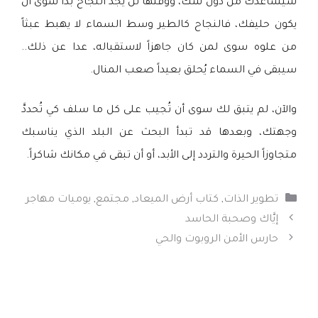
سيُساعدك من دون شك، ووقتها لن يجد النجاح بُداً سوى أن
يكون حليفك، فالنجاح كالطير وسط السماء لا يهبط عبثاً
من علوه سوى لمن كان جاهزاً لاستقباله، عدا عن ذلك..
سيبقى في السماء يُحلق بعيداً صعب المنال.
والآن، لم يتبق لك سوى أن تُجيب على كل ما سلف كي تُحددَّ
وجهتك، وبعدها قد تبدأ البحث عن البلد الذي يناسبك
متجاوزاً الحيرة والتردد إلى الأبد، أو أن تبقى في مكانك شاكراً.
التصنيفات
تطوير الذات
,
كتاب أرض الميعاد
,
مجتمع
,
يوميات مهاجر
إيَّاك وصحبة الحاسد
حارس الأمن الروبوت والحي