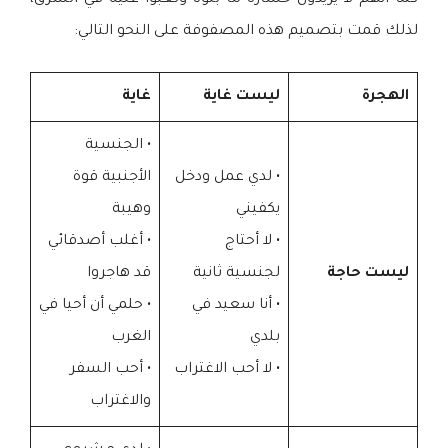
كما أنهم لا يريدون خسارة ما بنوه وتعبوا عليه في الشرق،
لذلك قمت بتصميم هذه المصفوفة على النحو التالي:
الهجرة
ليست غاية
غاية
• الجنسية
• لدي عمل ودخل
الأجنبية قوة
يكفيني
وهيبة
• لا أحتاج
• أغلب أصدقائي
ليست حاجة
لجنسية ثانية
قد هاجروا
• أنا سعيد في
• حلمي أن أحيا في
بلدي
الغرب
• لا أحب الاغتراب
• أحب السفر
والاغتراب