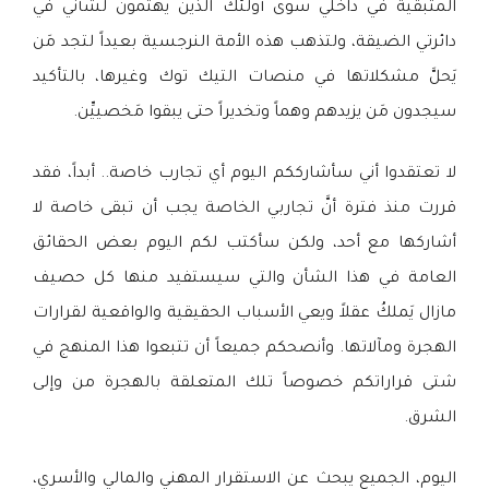
المتبقية في داخلي سوى أولئك الذين يهتمون لشأني في
دائرتي الضيقة، ولتذهب هذه الأمة النرجسية بعيداً لتجد مَن
يَحلَّ مشكلاتها في منصات التيك توك وغيرها، بالتأكيد
سيجدون مَن يزيدهم وهماً وتخديراً حتى يبقوا مَخصييِّن.
لا تعتقدوا أني سأشارككم اليوم أي تجارب خاصة.. أبداً، فقد
قررت منذ فترة أنَّ تجاربي الخاصة يجب أن تبقى خاصة لا
أشاركها مع أحد، ولكن سأكتب لكم اليوم بعض الحقائق
العامة في هذا الشأن والتي سيستفيد منها كل حصيف
مازال يَملكُ عقلاً ويعي الأسباب الحقيقية والواقعية لقرارات
الهجرة ومآلاتها. وأنصحكم جميعاً أن تتبعوا هذا المنهج في
شتى قراراتكم خصوصاً تلك المتعلقة بالهجرة من وإلى
الشرق.
اليوم، الجميع يبحث عن الاستقرار المهني والمالي والأسري،