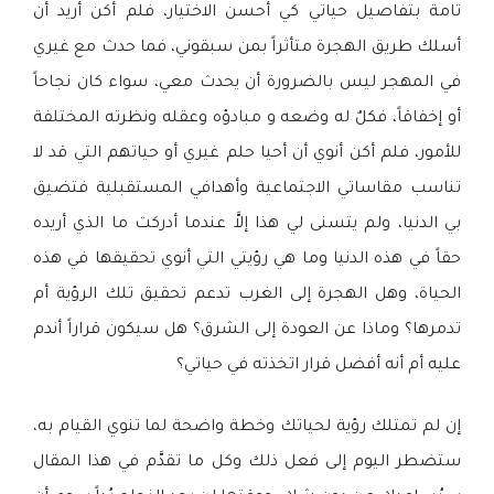
تامة بتفاصيل حياتي كي أُحسن الاختيار، فلم أكن أريد أن
أسلك طريق الهجرة متأثراً بمن سبقوني، فما حدث مع غيري
في المهجر ليس بالضرورة أن يحدث معي، سواء كان نجاحاً
أو إخفاقاً، فكلٌ له وضعه و مبادؤه وعقله ونظرته المختلفة
للأمور، فلم أكن أنوي أن أحيا حلم غيري أو حياتهم التي قد لا
تناسب مقاساتي الاجتماعية وأهدافي المستقبلية فتضيق
بي الدنيا، ولم يتسنى لي هذا إلاَّ عندما أدركت ما الذي أريده
حقاً في هذه الدنيا وما هي رؤيتي التي أنوي تحقيقها في هذه
الحياة، وهل الهجرة إلى الغرب تدعم تحقيق تلك الرؤية أم
تدمرها؟ وماذا عن العودة إلى الشرق؟ هل سيكون قراراً أندم
عليه أم أنه أفضل قرار اتخذته في حياتي؟
إن لم تمتلك رؤية لحياتك وخطة واضحة لما تنوي القيام به،
ستضطر اليوم إلى فعل ذلك وكل ما تقدَّم في هذا المقال