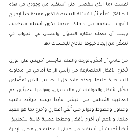
نفسك (ما الذي ينقصني حتى أستفيد من وجودي في هذه
الحياة؟). تعلَّم أنَّ الأسئلة البسيطة تكون مفيدة جداً لإخراج
الأجوبة المهمة من داخلك عندما تكون أسئلة منطقية،
ويجب أن نتعلَّم مهارة السؤال والصدق في الجواب كي
نتمكَّن من إيجاد خيوط النجاح للإمساك بها.
من عادتي أن أفكِّر بالورقة والقلم، فأجلس أخربش على الورق
لأُخرِج الأفكار المتصارعة من رأسي لأراها أمامي في محاولة
للسيطرة عليها، وهذه عادة كل البصريين الذين يُفضِّلون
تخيُّل الأفكار والمواقف في قالب مرئي، وهؤلاء البصريُّون هم
الغالبية العُظمى من البشر، فأبدأ برسم خرائط ذهنية
وجداول وخطوط ودوائر حتى أُنقِّي أفكاري وأخرج بما هو مفيد
منها، والأهم أن أخرج بأفكار وخطط عملية قابلة للتطبيق.
أيضاً أحببت أن أستفيد من خبرتي المهنية في مجال الإدارة