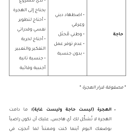
• لدي مشروع
يحتاج إلى الهجرة
• اضطهاد ديني
• أحتاج لتطوير
وعِرقي
نفسي وقدراتي
حاجة
• وطني مُحتَل
• أحتاج لحرية
• عدم توفر عمل
التفكير والتعبير
• بدون جنسية
• جنسية ثانية
أجنبية وقائية
*
مصفوفة قرار الهجرة
*
الهجرة (ليست حاجة وليست غاية):
ما دامت
الهجرة لا تُشكِّل لك أي هاجس، عليك أن تكون راضياً
بوضعك اليوم أينما كنت وممتناً لما أنجزت في