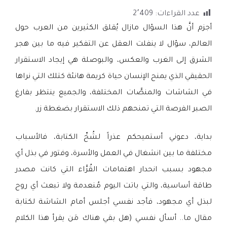
عدد القراءات:
2٬409
أجزم أنَّ هذا السؤال مازال يُقلق الكثيرين من العرب حول
العالم، سؤال لا ينفلت العقل عن التفكير فيه ما بين هجر
الشرق إلى الغرب والعكس، والبوصلة هي إيجاد الاستقرار
الحقيقي الذي يمنح الإنسان حياة كريمة هانئة كتلك التي نراها
في الشاشات والمنصَّات المختلفة، والجميع ينتظر بفارغ
الصبر الفرصة التي تمنحهم ذلك الاستقرار بضغطة زر.
بداية، دعوني أستميحكم عذراً لشُحِّ الكتابة، فالأسباب
مختلفة ما بين انشغال في العمل والأسرة، وفتور في بذل أي
مجهود بسبب انحدار اهتمامات القُرَّاء التي كانت مصدر
طاقة أساسية، والتي باتت اليوم مُنعدمة ولا تبعث أي روح
لبذل أي مجهود، فأجد نفسي أجلس أمام الشاشة لكتابة
مقال ما.. أسأل نفسي (هل بقي هناك مَن يقرأ هذا الكلام