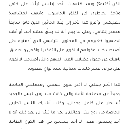
الذي أكتبه؟) وبعد هُنيهات.. أجد إبليس يُربِّت على كتفي
ويأخذ بخاطري كي أغلق الحاسوب وأذهب لمشاهدة
نتفليكس. وأعزو هذا الأمر إلى قِلَّة الجادِّين الذين كانوا سابقاً
مصدر إلهامي، وعلى ما يبدو أنه لم يتبقَّ منهم أحد، أو أنهم
انصهروا كغيرهم في المحتوى الترفيهي الذي أدمنوه حتى
أصبحت خلايا عقولهم لا تقوى على التفكير الواقعي والعميق،
ناهيك عن خمول عضلات العين لديهم والتي أصبحت لا تقوى
على قراءة عشر كلمات متتالية لمدة ثوانٍ معدودة.
هذا الأمر جعلني لا أكتر سوى لنفسي ومصلحتي الخاصة
بعيداً عن مصلحة الأمة والتي كانت منذ زمن ليس بالبعيد
تُسيطر على كامل وجداني، وكنت أشارك الناس تجاربي
الخاصة من روح بيتي وعائلتي، لكن ما تبيَّن لي بعد ذلك أنه لا
أحد يستحق، نعم.. لا أحد يستحق في هذا الكون الطاقة