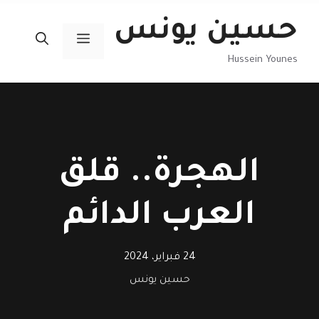
نتقل
حسين يونس
لى
القائمة
لمحتوى
Hussein Younes
الهجرة.. قلق
العرب الدائم
24 فبراير، 2024
حسين يونس