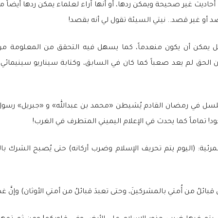
ديث غير صحيحة ويمكن ردها، أو أنها آراء لعلماء يمكن ردها أيضاً م
 أو غير قصد.. نيتي السيئة تقول لي أنه بقصد!
مكن أن يكون منعدماً، كما يسهل فيه التحقق من المعلومة من ش
لحق لم يعد صعباً كما كان في السابق، وكتابة سيناريو سينيمائي يُنزّ
سلسل في رمضان القادم يُشيطن «محمد بن عبدالله» و «جبريل» رسول ا
ود! تماماً كما يحدث في الإعلام اليميني المتطرف في الغرب!
رئية: (اليوم يتم تحريف الإسلام وضرب أركانه) حتى يُصبح الشرك بال
بائلُ من أُمتي بالمشركينَ، وحتى تعبدَ قبائلُ من أمتي الأوثان) وإنَّ غد