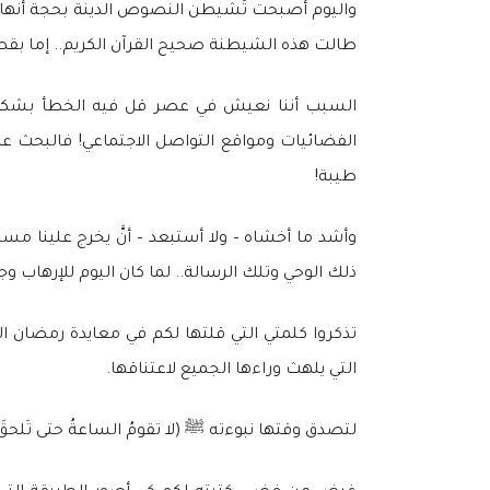
واليوم أصبحت تُشيطن النصوص الدينة بحجة أنها أحا
طالت هذه الشيطنة صحيح القرآن الكريم.. إما بقصد
السبب أننا نعيش في عصر قل فيه الخطأ بشكل ي
الفضائيات ومواقع التواصل الاجتماعي! فالبحث عن ا
طيبة!
وأشد ما أخشاه – ولا أستبعد – أنَّ يخرج علينا م
ذلك الوحي وتلك الرسالة.. لما كان اليوم للإرهاب وج
تذكروا كلمتي التي قلتها لكم في معايدة رمضان الم
التي يلهث وراءها الجميع لاعتناقها.
لتصدق وقتها نبوءته ﷺ (لا تقومُ الساعةُ حتى تَلحقَ ق