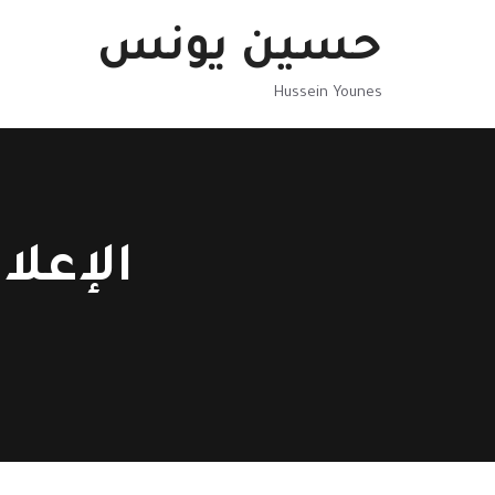
نتقل
حسين يونس
لى
لمحتوى
Hussein Younes
الإعلا