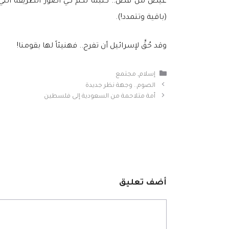
غيض من فض.. كتبته لكم كي أصور الطريقة التي يت
(باقية وتتمدد!).
وقد حُقَّ لإسرائيل أن تفرح.. فهنيئاً لها بقومنا!
التصنيفات
إسلام
,
مجتمع
الصوم.. وجهة نظر جديدة
أمة متلاحمة من السعودية إلى فلسطين
أضف تعليق
تعليق