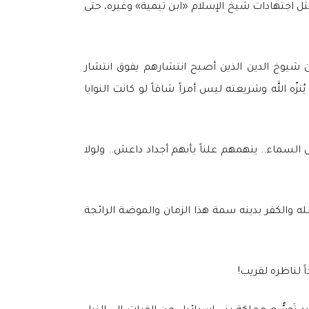
ثل اجتهادات شيخ الإسلام «ابن تيمية» وغيره، حتى
يوخ الدين الذين أصبح انتشارهم يفوق انتشار
ه الله وشريعته ليس أمراً شاقاً لو كانت النوايا
لسماء.. يتهمهم علناً بأنهم أجداد داعش.. ولولا
له والكفر بدينه سمة هذا الزمان والموضة الرائجة
اً لناظره لقريب!