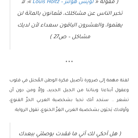
( مقولة «
لويس هولتز – Louis Holtz
»: لا
تخبر الناس عن مشاكلك، فثمانون بالمائة لن
يهتموا، والعشرون الباقون سعداء لأن لديك
مشاكل – ص27 )
* * *
لفتة مهمة إلى ضرورة تأصيل فكرة الوطن المُحتل في قلوب
وعقول أبناءنا وبناتنا من الجيل الجديد، وإلاَّ ومن دون أن
تشعر .. ستجد أنك تحيا بشخصية العربي الحرِّ القنوع،
وأولادك يَحيَون بشخصية الغربي الغِرِّ الخنوع، تقول الرواية:
( هل أحكي لك أني ما فقدت بوصلتي ببعدك