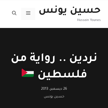
نتقل
حسين يونس
لى
القائمة
لمحتوى
Hussein Younes
نردين .. رواية من
فلسطين
26 ديسمبر، 2013
حسين يونس