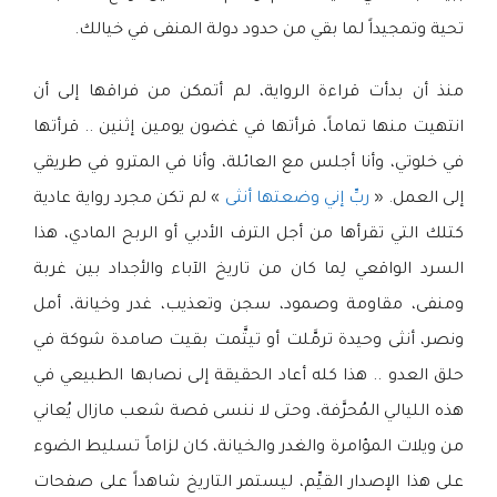
تحية وتمجيداً لما بقي من حدود دولة المنفى في خيالك.
منذ أن بدأت قراءة الرواية، لم أتمكن من فراقها إلى أن
انتهيت منها تماماً، قرأتها في غضون يومين إثنين .. قرأتها
في خلوتي، وأنا أجلس مع العائلة، وأنا في المترو في طريقي
إلى العمل. «
ربِّ إني وضعتها أنثى
» لم تكن مجرد رواية عادية
كتلك التي تقرأها من أجل الترف الأدبي أو الربح المادي، هذا
السرد الواقعي لِما كان من تاريخ الآباء والأجداد بين غربة
ومنفى، مقاومة وصمود، سجن وتعذيب، غدر وخيانة، أمل
ونصر، أنثى وحيدة ترمَّلت أو تيتَّمت بقيت صامدة شوكة في
حلق العدو .. هذا كله أعاد الحقيقة إلى نصابها الطبيعي في
هذه الليالي المُحرَّفة، وحتى لا ننسى قصة شعب مازال يُعاني
من ويلات المؤامرة والغدر والخيانة، كان لزاماً تسليط الضوء
على هذا الإصدار القيِّم، ليستمر التاريخ شاهداً على صفحات