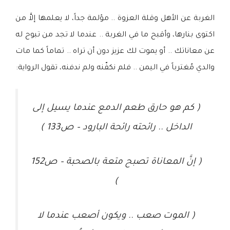
الغربة عن الأهل وقلة العزوة .. مؤلمة جداً، لا يعلمها إلاَّ من
اكتوى بنارها، وأقبح ما في الغربة .. عندما لا تجد من تبوح له
عن معاناتك .. أو يموت لك عزيز دون أن تراه .. تماماً كما مات
والدي مُغترباً في اليمن .. فلم نكفّنه ولم ندفنه، تقول الرواية:
( كم هو حارق طعم الدمع عندما يسيل إلى
الداخل .. رائحته رائحة البارود – ص133 )
( إنَّ المعاناة تصبح متعة بالصحبة – ص152
)
( الموت صعب .. ويكون أصعب عندما لا