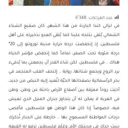
عدد القراءات:
6٬348
في ليالي كندا الباردة من هذا الشهر، كان صقيع الشتاء
الشمالي يُلقي بثلجه علينا كما يُلقي العدو بذخيرته على أهل
فلسطين، إذ إنخفضت درجة حرارة مدينة تورونتو إلى 20°
درجة مئوية تحت الصفر، تماماً كما إنخفض مؤشر الحياة
هناك .. في فلسطين. لكن شاء القدر أن يجمعني بما يُدفيء
برد الروح ويجمع شتاتها، رواية .. إلتحف القلب المتجمد في
بحر الرأسمالية بصفحاتها الحيَّة لتُعيد إليه النبض من جديد،
أحيَت روحاً ممزقة بين أصقاع الأرض باحثة عن وطن، وطن
في الغربة لا يمكن له أن يتجاوز جدران المنزل الذي تعيش
فيه، خصوصاً إذا كان هذا الوطن هو فلسطين، فأقصى
درجات المواطنة المسموح بها .. خارطة على الجدار تُذكرك
ببيت جدك في مدينتك الأم، وعَلَم فلسطين ترفع له القبعة