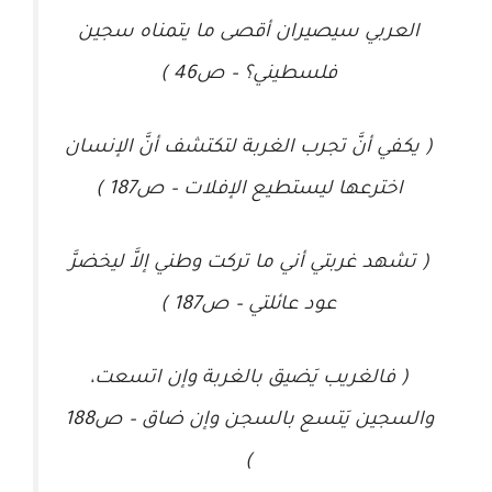
العربي سيصيران أقصى ما يتمناه سجين
فلسطيني؟ – ص46 )
( يكفي أنَّ تجرب الغربة لتكتشف أنَّ الإنسان
اخترعها ليستطيع الإفلات – ص187 )
( تشهد غربتي أني ما تركت وطني إلاَّ ليخضرَّ
عود عائلتي – ص187 )
( فالغريب يَضيق بالغربة وإن اتسعت،
والسجين يَتسع بالسجن وإن ضاق – ص188
)