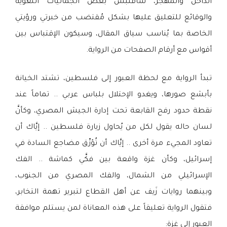
الداخل والمهجر، سأقتبس بعض الجماليات اللغوية
والوقائع للتعليق عليها بشكل مُقتضب من خبرتي ورؤيتي
الخاصة بما يُناسب سياق المقال، وسيكون الإقتباس بين
أقواس مع أرقام الصفحات من الرواية.
تبدأ الرواية مع لحظة العبور إلى فلسطين، تشتد الخيانة
بأبشع صورها، ويغدو الإحتلال بلباس عربي .. تماماً عند
نقطة حدود رفح القابعة تحت إدارة الجيش المصري، وكأنَّ
لسان حاله يقول لكل من يُحاول زيارة فلسطين .. إيَّاك أن
تعاود المجيء مرة أخرى .. إيَّاك أن تُؤرِّق مضاجع السادة في
إسرائيل، وكأن غزة واقعة بين فكَّي كماشة .. الفك
الإسرائيلي من الشمال، والفك المصري من الجنوب،
وبينهما روايات زَيف عن أهل القطاع لتبرير تهمة التخابر،
فتقول الرواية تعليقاً على هذه المعاناة لمن يستلم موافقة
العبور إلى غزة: