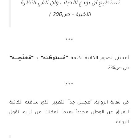
نستطيع أن نودع الأحباب وأن نُلقي النظرة
الأخيرة – ص200 )
* * *
أعجبني تصوير الكاتبة لكلمة
“مُستوطَنة”
بـ
“مُغتَصِبة”
في ص236.
* * *
في نهاية الرواية، أعجبني جداً التعبير الذي ساقته الكاتبة
للفراق عن الوطن مجدداً بعدما تمكنت من ترابه، تقول
الرواية: