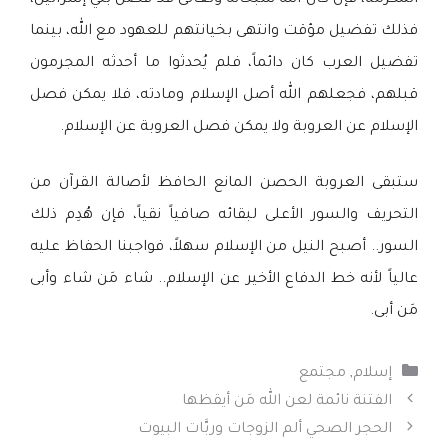
المكرمة، فإن كان الله سبحانه وتعالى قد فضَّل بني إسرائيل،
فذلك تفضيل مؤقت وانتهى بخيانتهم للعهود مع الله، بينما
تفضيل العرب كان دائماً، فلم يُحدثوا ما أحدثه المجرمون
قبلهم، فجعلهم الله أصل الإسلام ومادته، فلا يمكن فصل
الإسلام عن العروبة ولا يمكن فصل العروبة عن الإسلام.
ستبقى العروبة الحصن المانع الحافظ لأصالة القرآن من
التحريف والسور الأعلى لبقائه صافياً نقياً، فإن هُدِم ذلك
السور.. أصبح النيل من الإسلام سهلاً، فواجبنا الحفاظ عليه
عالياً لأنه خط الدفاع الأخير عن الإسلام.. شاء مَن شاء وأبى
مَن أبى.
التصنيفات
إسلام
,
مجتمع
الفتنة نائمة لعن الله مَن أيقظها
الحجر الصحي ألم الزوجات وربَّات البيوت