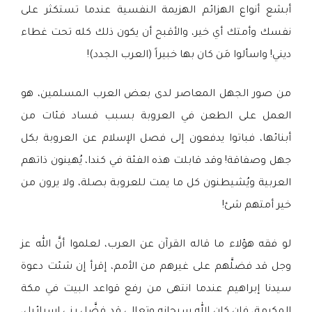
أبشع أنواع الهزائم الهزيمة النفسية عندما تستكثر على
نفسك وأمتك أي خير، والأقبح أن يكون ذلك كله تحت غطاء
ديني! واسألوا مَن كان بها خبيراً (العرب الجدد)!
من صور الجهل المعاصر لدى بعض العرب المسلمين، هو
العمل على الطعن في العروبة بسبب فساد فئات من
أبنائها، فباتوا يدفعون إلى فصل الإسلام عن العروبة بكل
جهل وصفاقة! وقد قابلت هذه الفئة في كندا، يُهينون ذاتهم
العربية ويُشيطنون كل ما يمت للعروبة بصلة، ولا يرون من
خير أمتهم شئ!
لو فقه هؤلاء ما قاله القرآن عن العرب، لعلموا أنَّ الله عز
وجل قد فضلَّهم على غيرهم من الأمم، إقرأ إن شئت دعوة
سيدنا إبراهيم عندما انتهى من رفع قواعد البيت في مكة